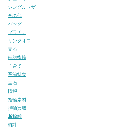
シングルマザー
その他
バッグ
プラチナ
リングオフ
売る
婚約指輪
子育て
季節特集
宝石
情報
指輪素材
指輪買取
断捨離
時計