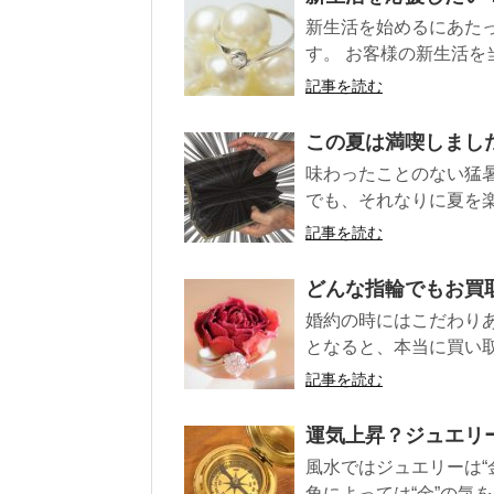
新生活を始めるにあた
す。 お客様の新生活を
記事を読む
この夏は満喫しまし
味わったことのない猛暑
でも、それなりに夏を楽し
記事を読む
どんな指輪でもお買
婚約の時にはこだわり
となると、本当に買い取
記事を読む
運気上昇？ジュエリ
風水ではジュエリーは“
角によっては“金”の気を