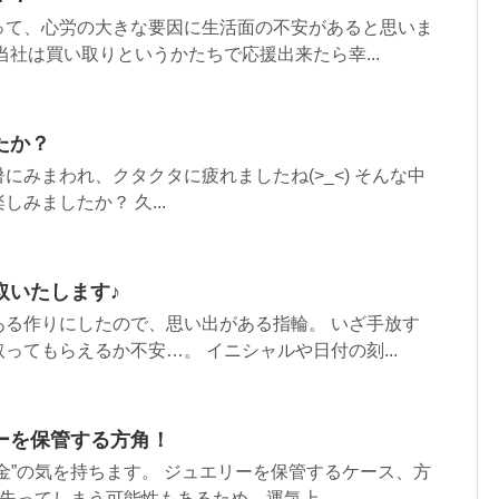
って、心労の大きな要因に生活面の不安があると思いま
当社は買い取りというかたちで応援出来たら幸...
たか？
にみまわれ、クタクタに疲れましたね(>_<) そんな中
みましたか？ 久...
取いたします♪
ある作りにしたので、思い出がある指輪。 いざ手放す
ってもらえるか不安…。 イニシャルや日付の刻...
ーを保管する方角！
金”の気を持ちます。 ジュエリーを保管するケース、方
失ってしまう可能性もあるため、運気上...