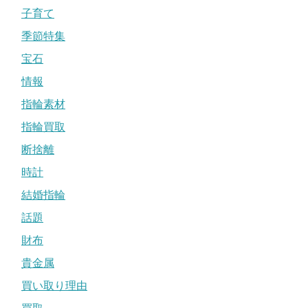
子育て
季節特集
宝石
情報
指輪素材
指輪買取
断捨離
時計
結婚指輪
話題
財布
貴金属
買い取り理由