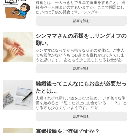
孤食とは、一人っきりで食卓で食事をすること。 高
齢者や一人住まいの方もいますが、ここで問題にし
たいのは子供の孤食です。 シングル...
記事を読む
シンママさんの応援を…リングオフの
願い。
シンママになってから様々な状況の変化に、ご本人
でも気付かないうちに心身とも疲れが出てきてしま
うと思います。 あともう少し足しになるお金があ...
記事を読む
離婚後ってこんなにもお金が必要だっ
たとは…
夫婦それぞれ新しい道を歩むと決め、 いざ色々な準
備を始めると 「思った以上にお金がいる…！？」 と
なる方も少なくないようです。 生活...
記事を読む
寡婦指輪をご存知ですか？