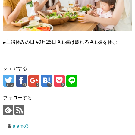
#主婦休みの日 #9月25日 #主婦は疲れる #主婦を休む
シェアする
error
0
0
フォローする
alamo3