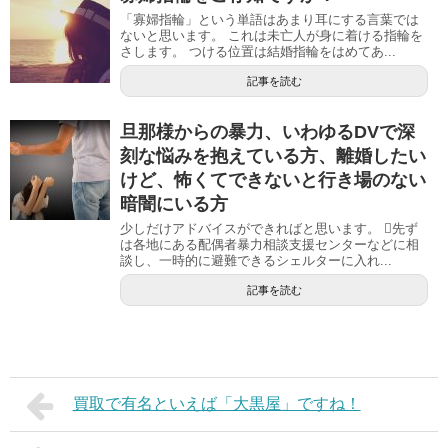
「寡婦指輪」という単語はあまり耳にする言葉では
ないと思います。 これは未亡人が身に着ける指輪を
さします。 つける位置は結婚指輪をはめてあ...
記事を読む
旦那様からの暴力、いわゆるDVで深
刻な悩みを抱えている方、離婚したい
けど、怖くてできないと行き場のない
暗闇にいる方
少しだけアドバイスができればと思います。 先ず
は各地にある配偶者暴力相談支援センターなどに相
談し、一時的に避難できるシェルターに入れ...
記事を読む
買取で有名といえば「大黒屋」ですね！