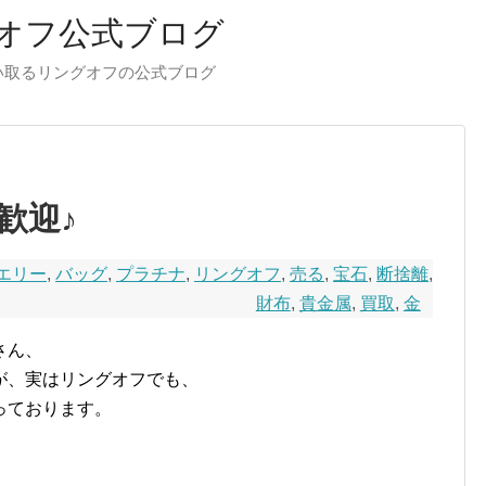
オフ公式ブログ
い取るリングオフの公式ブログ
歓迎♪
エリー
,
バッグ
,
プラチナ
,
リングオフ
,
売る
,
宝石
,
断捨離
,
財布
,
貴金属
,
買取
,
金
さん、
が、実はリングオフでも、
っております。