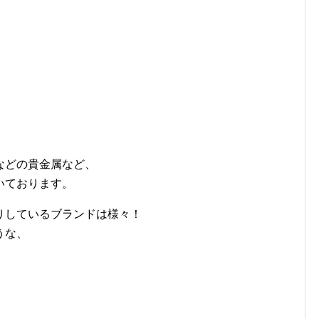
などの貴金属など、
いております。
りしているブランドは様々！
うな、