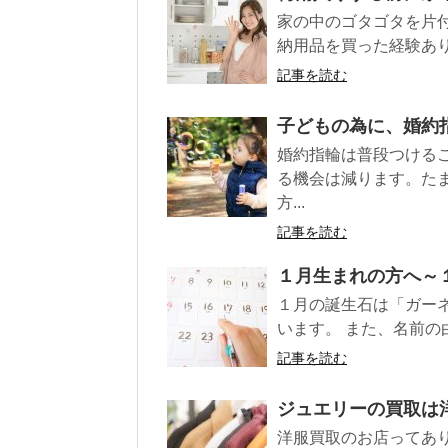
家の中のゴタゴタを片付
納用品を買った経験あり
記事を読む
子どもの為に、婚約
婚約指輪は普段つける
る機会は減ります。た
方...
記事を読む
１月生まれの方へ～
１月の誕生石は「ガー
います。 また、名前の
記事を読む
ジュエリーの買取は
洋服買取のお店ってあ