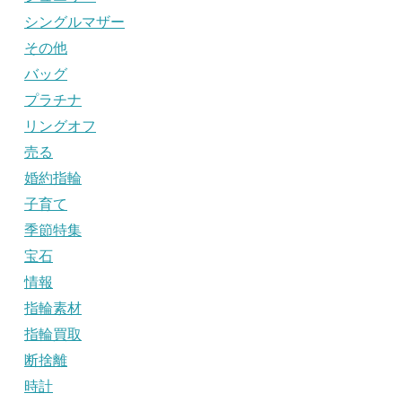
シングルマザー
その他
バッグ
プラチナ
リングオフ
売る
婚約指輪
子育て
季節特集
宝石
情報
指輪素材
指輪買取
断捨離
時計