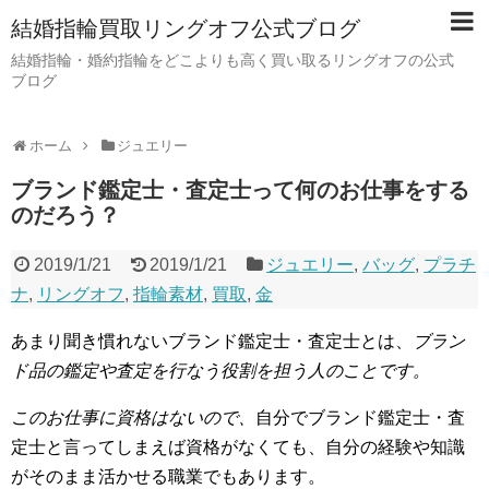
結婚指輪買取リングオフ公式ブログ
結婚指輪・婚約指輪をどこよりも高く買い取るリングオフの公式
ブログ
ホーム
ジュエリー
ブランド鑑定士・査定士って何のお仕事をする
のだろう？
2019/1/21
2019/1/21
ジュエリー
,
バッグ
,
プラチ
ナ
,
リングオフ
,
指輪素材
,
買取
,
金
あまり聞き慣れないブランド鑑定士・査定士とは、
ブラン
ド品の鑑定や査定を行なう役割を担う人のことです。
このお仕事に資格はないので、
自分でブランド鑑定士・査
定士と言ってしまえば資格がなくても、自分の経験や知識
がそのまま活かせる職業でもあります。