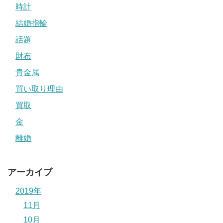
時計
結婚指輪
話題
財布
貴金属
買い取り理由
買取
金
離婚
アーカイブ
2019年
11月
10月