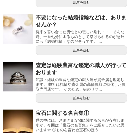
記事を読む
不要になった結婚指輪などは、ありま
せんか？
将来を誓い合った男性との悲しい別れ・・・そんな
時、一番処分に困るものとして挙げられるのが意外
にも「結婚指輪」なのだそうです。 ...
記事を読む
査定は経験豊富な鑑定の職人が行って
おります
知識・経験の豊富な鑑定の職人達が貴金属を鑑定し
ます。 弊社は指輪や貴金属の高価買取に特化した買
取専門店です。 そのため、街のリサ...
記事を読む
宝石に関する名言集①
世の中には、さまざまな物に関する名言が存在しま
すが、今回は「宝石の名言集」をご紹介したいと思
います☆ ①ものを言わぬ宝石のほう...