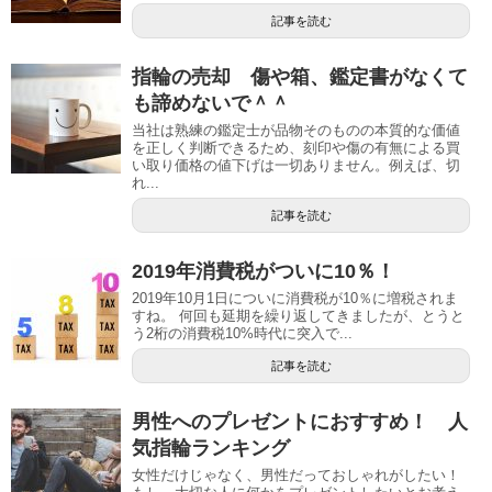
記事を読む
指輪の売却 傷や箱、鑑定書がなくて
も諦めないで＾＾
当社は熟練の鑑定士が品物そのものの本質的な価値
を正しく判断できるため、刻印や傷の有無による買
い取り価格の値下げは一切ありません。例えば、切
れ...
記事を読む
2019年消費税がついに10％！
2019年10月1日についに消費税が10％に増税されま
すね。 何回も延期を繰り返してきましたが、とうと
う2桁の消費税10%時代に突入で...
記事を読む
男性へのプレゼントにおすすめ！ 人
気指輪ランキング
女性だけじゃなく、男性だっておしゃれがしたい！