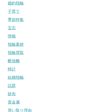
婚約指輪
子育て
季節特集
宝石
情報
指輪素材
指輪買取
断捨離
時計
結婚指輪
話題
財布
貴金属
買い取り理由