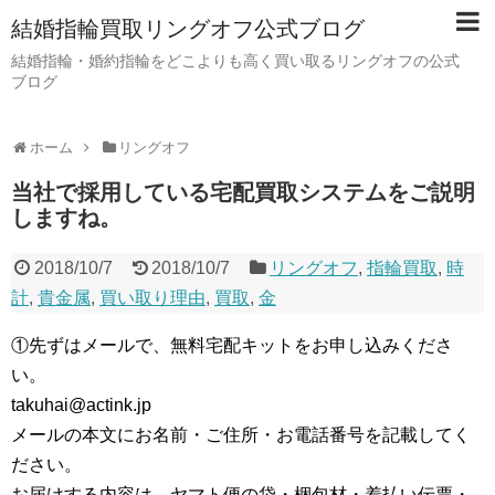
結婚指輪買取リングオフ公式ブログ
結婚指輪・婚約指輪をどこよりも高く買い取るリングオフの公式
ブログ
ホーム
リングオフ
当社で採用している宅配買取システムをご説明
しますね。
2018/10/7
2018/10/7
リングオフ
,
指輪買取
,
時
計
,
貴金属
,
買い取り理由
,
買取
,
金
①先ずはメールで、無料宅配キットをお申し込みくださ
い。
takuhai@actink.jp
メールの本文にお名前・ご住所・お電話番号を記載してく
ださい。
お届けする内容は、ヤマト便の袋・梱包材・着払い伝票・