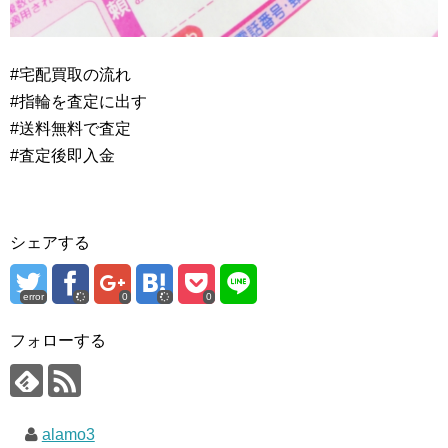
#宅配買取の流れ
#指輪を査定に出す
#送料無料で査定
#査定後即入金
シェアする
error
0
0
フォローする
alamo3