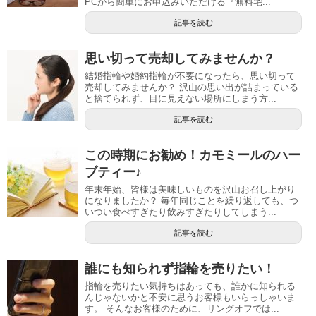
PCから簡単にお申込みいただける『無料宅...
記事を読む
思い切って売却してみませんか？
結婚指輪や婚約指輪が不要になったら、思い切って
売却してみませんか？ 沢山の思い出が詰まっている
と捨てられず、目に見えない場所にしまう方...
記事を読む
この時期にお勧め！カモミールのハー
ブティー♪
年末年始、皆様は美味しいものを沢山お召し上がり
になりましたか？ 毎年同じことを繰り返しても、つ
いつい食べすぎたり飲みすぎたりしてしまう...
記事を読む
誰にも知られず指輪を売りたい！
指輪を売りたい気持ちはあっても、誰かに知られる
んじゃないかと不安に思うお客様もいらっしゃいま
す。 そんなお客様のために、リングオフでは...