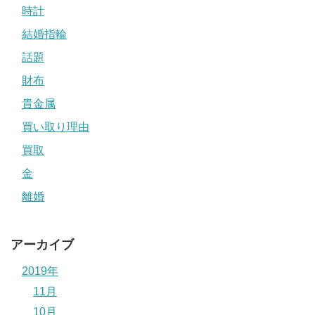
時計
結婚指輪
話題
財布
貴金属
買い取り理由
買取
金
離婚
アーカイブ
2019年
11月
10月