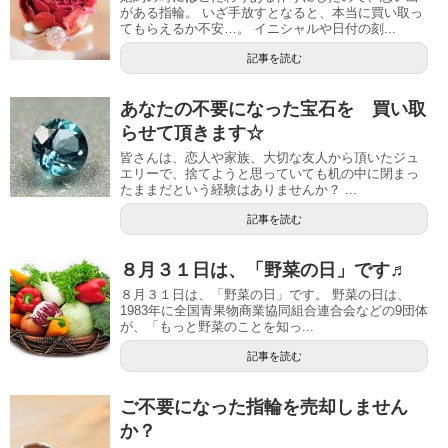
がある指輪。 いざ手放すとなると、本当に買い取っ
てもらえるか不安…。 イニシャルや日付の刻...
記事を読む
あなたの不要になった宝石を 買い取
らせて頂きます☆
皆さんは、恋人や家族、大切な友人から頂いたジュ
エリーで、捨てようと思っていても机の中に閉まっ
たままだという経験はありませんか？ ...
記事を読む
８月３１日は、「野菜の日」です♬
８月３１日は、「野菜の日」です。 野菜の日は、
1983年に全国青果物商業協同組合連合会などの9団体
が、「もっと野菜のことを知っ...
記事を読む
ご不要になった指輪を売却しません
か？