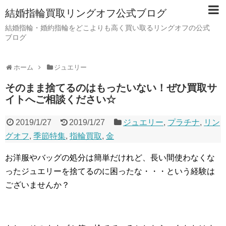
結婚指輪買取リングオフ公式ブログ
結婚指輪・婚約指輪をどこよりも高く買い取るリングオフの公式
ブログ
ホーム
ジュエリー
そのまま捨てるのはもったいない！ぜひ買取サ
イトへご相談ください☆
2019/1/27
2019/1/27
ジュエリー
,
プラチナ
,
リン
グオフ
,
季節特集
,
指輪買取
,
金
お洋服やバッグの処分は簡単だけれど、長い間使わなくな
ったジュエリーを捨てるのに困ったな・・・という経験は
ございませんか？