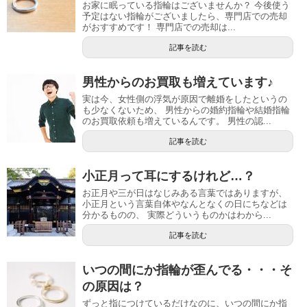
お家に眠っている指輪はございませんか？ 今後使う
予定はない指輪がございましたら、専門店での売却
がおすすめです！ 専門店での売却は...
記事を読む
男性からのお買取も増えています♪
実は今、女性側の浮気が原因で離婚をしたというの
も少なくないため、 男性からの婚約指輪や結婚指輪
のお買取依頼も増えているんです。 男性の認...
記事を読む
小正月って耳にするけれど…？
お正月や三が日はなじみある言葉ではありますが、
小正月という言葉自体やなんとなくの日にちなどは
分かるものの、 実際どういうものかはわから...
記事を読む
いつの間にか指輪が歪んでる・・・そ
の原因は？
ずっと指につけているだけなのに、いつの間にか指