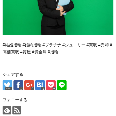
#結婚指輪 #婚約指輪 #プラチナ #ジュエリー #買取 #売却 #
高価買取 #質屋 #貴金属 #指輪
シェアする
error
0
0
フォローする