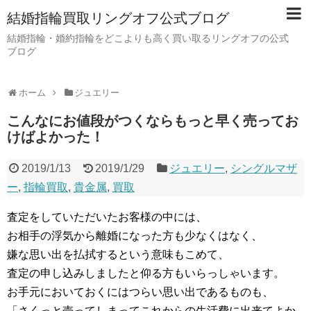
結婚指輪買取リングオフ公式ブログ
結婚指輪・婚約指輪をどこよりも高く買い取るリングオフの公式
ブログ
ホーム
ジュエリー
こんなにお値段がつくならもっと早く売ってお
けばよかった！
2019/1/13
2019/1/29
ジュエリー
,
シングルマザ
ー
,
指輪買取
,
貴金属
,
買取
査定をしていただいたお客様の中には、
お相手の浮気から離婚になった方も少なくはなく、
嫌な思い出を払拭するという意味もこめて、
査定の申し込みしましたと仰る方もいらっしゃいます。
お手元においておくにはつらい思い出であるものも、
「さくっと売ってしまってこれからの生活費に出来てよか