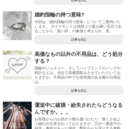
記事を読む
婚約指輪の持つ意味?
今回は「婚約指輪の持つ意味」についてご案内いた
します。 ダイヤモンドは地球上で最も硬い宝石であ
ることから「固い絆」の象徴と考えられ、美...
記事を読む
高価なもの以外の不用品は、どう処分
する？
指輪やジュエリー、そしてハイブランドのバッグや
時計などは、当社で高価買取をさせていただいてお
りますが、不用品の中でも使用感のある服や日用品
は...
記事を読む
運送中に破損・紛失されたらどうなる
んですか。。。
お客様からのお預かり物を傷つけたり、無くさぬよ
う細心の注意を払っておりますが、万が一運送中の
紛失・事故があった場合、弊社からお送りする無料