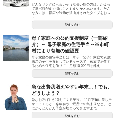
どんなリングにも合いそうな長い指の方は、かえっ
て選択肢が多く悩むことも多いかと思います。そん
な方には、幅広や装飾が沢山施されたタイプをおス
ス...
記事を読む
母子家庭への公的支援制度（一部紹
介）～ 母子家庭の住宅手当～※市町
村により有無の確認要
母子家庭の住宅手当とは、母子（父子）家庭で20歳
未満の子供を養育しているケースで、家族で居住す
るための住宅を借りて、月額10,000円を越え...
記事を読む
急な出費我増えやすい年末…！でも、
どうしよう？
急なお呼ばれが増えてくる年末。 11月下旬に差し掛
かってくると、忘年会やご近所での集まりなど、 と
にかくどんどん予定が埋まってきますよね...
記事を読む