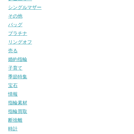
シングルマザー
その他
バッグ
プラチナ
リングオフ
売る
婚約指輪
子育て
季節特集
宝石
情報
指輪素材
指輪買取
断捨離
時計